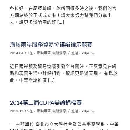
各位好，在歷經崎嶇，飽嚐困頓多時之後，我們的官
方網站終於正式成立啦！請大家努力幫我們分享出
去，讓更多辯論圈的好 […]
海峽兩岸服務貿易協議辯論示範賽
/
2014-04-13
在：
活動專區
,
最新消息
通過：
cdpa.tw
近日兩岸服務貿易協議引發全台關注，正反意見在網
路和現實生活中針鋒相對，資訊更是滿天飛。 有鑑於
此，中華辯論推廣 […]
2014第二屆CDPA辯論錦標賽
/
2013-12-16
在：
活動專區
,
最新消息
通過：
cdpa.tw
一 主辦單位 臺北市立大學社會暨公共事務學系、中華