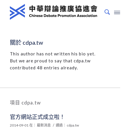
關於
cdpa.tw
This author has not written his bio yet.
But we are proud to say that
cdpa.tw
contributed 48 entries already.
項目 cdpa.tw
官方網站正式成立啦！
/
2014-09-01
在：
最新消息
通過：
cdpa.tw